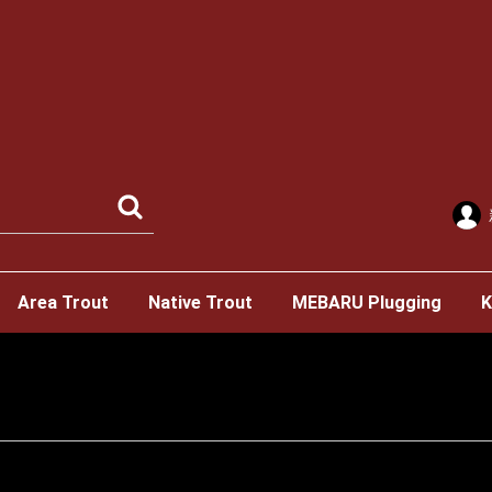
Area Trout
Native Trout
MEBARU Plugging
K