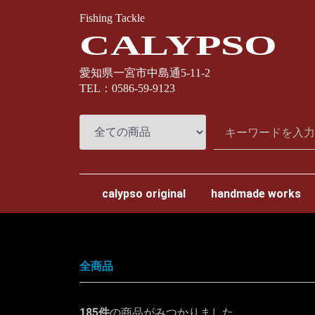
Fishing Tackle
CALYPSO
愛知県一宮市中島通5-11-2
TEL：0586-59-9123
calypso original
handmade works
スプリームスタイル
ナオクラフト
カミヤクラフト
わたらせ樹脂工房
全商品
185
件
の商品がみつかりました。