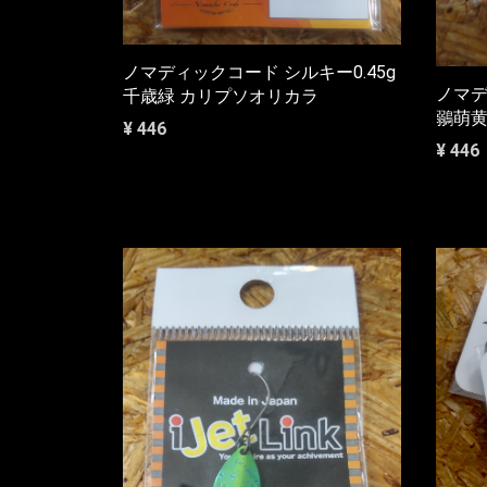
ノマディックコード シルキー0.45g
ノマデ
千歳緑 カリプソオリカラ
鶸萌黄
¥ 446
¥ 446