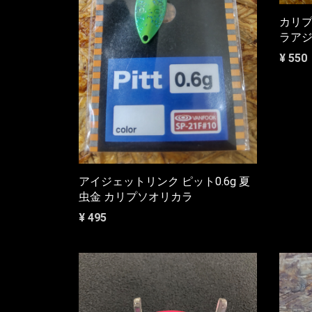
カリプ
ラア
¥ 550
アイジェットリンク ピット0.6g 夏
虫金 カリプソオリカラ
¥ 495