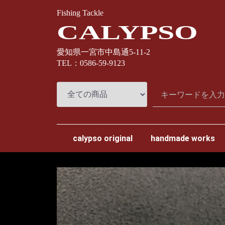
Fishing Tackle
CALYPSO
愛知県一宮市中島通5-11-2
TEL：0586-59-9123
calypso original
handmade works
スプリームスタイル
ナオクラフト
カミヤクラフト
わたらせ樹脂工房