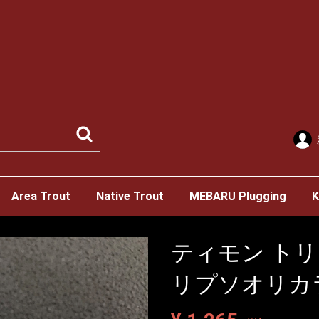
Area Trout
Native Trout
MEBARU Plugging
K
ティモン トリコ
リプソオリカラ C