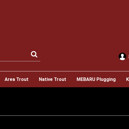
Area Trout
Native Trout
MEBARU Plugging
K