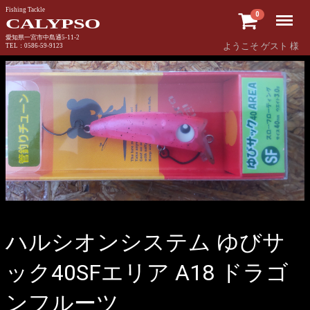
Fishing Tackle
Menu
0
CALYPSO
愛知県一宮市中島通5-11-2
ようこそ ゲスト 様
TEL：0586-59-9123
ハルシオンシステム ゆびサ
ック40SFエリア A18 ドラゴ
ンフルーツ