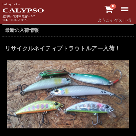
Fishing Tackle
Menu
0
CALYPSO
愛知県一宮市中島通5-11-2
ようこそ ゲスト 様
TEL：0586-59-9123
最新の入荷情報
リサイクルネイティブトラウトルアー入荷！