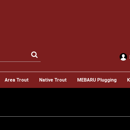
Area Trout
Native Trout
MEBARU Plugging
K