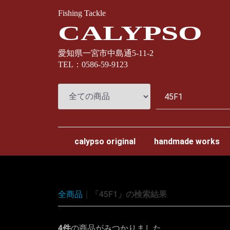
Fishing Tackle
CALYPSO
愛知県一宮市中島通5-11-2
TEL：0586-59-9123
calypso original
handmade works
スプリームスタイル
ナオクラフト
カミヤクラフト
わたらせ樹脂工房
全商品
「45F1」の検索結果
4
件
の商品がみつかりました。