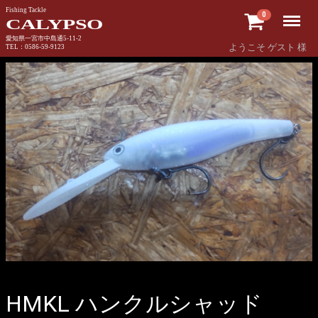
Fishing Tackle
Menu
0
CALYPSO
愛知県一宮市中島通5-11-2
ようこそ ゲスト 様
TEL：0586-59-9123
HMKL ハンクルシャッド