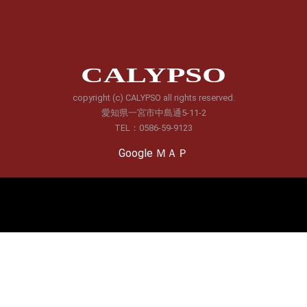
CALYPSO
copyright (c) CALYPSO all rights reserved.
愛知県一宮市中島通5-11-2
TEL：0586-59-9123
Google ＭＡＰ