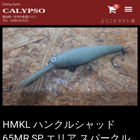
Fishing Tackle
Menu
0
CALYPSO
愛知県一宮市中島通5-11-2
ようこそ ゲスト 様
TEL：0586-59-9123
HMKL ハンクルシャッド
65MR SP エリア スパークル