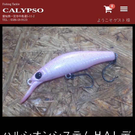
Fishing Tackle
Menu
0
CALYPSO
愛知県一宮市中島通5-11-2
ようこそ ゲスト 様
TEL：0586-59-9123
ハルシオンシステム H.A.L デ