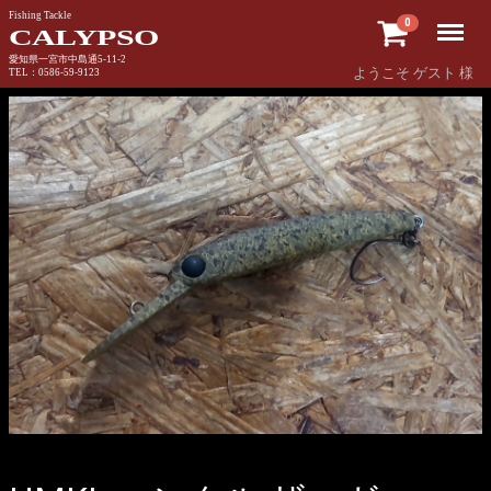
Fishing Tackle
Menu
0
CALYPSO
愛知県一宮市中島通5-11-2
ようこそ ゲスト 様
TEL：0586-59-9123