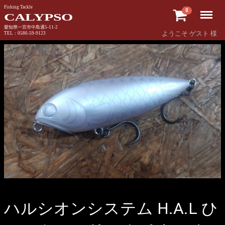
Fishing Tackle
Menu
0
CALYPSO
愛知県一宮市中島通5-11-2
ようこそ ゲスト 様
TEL：0586-59-9123
ハルシオンシステム H.A.L ひ