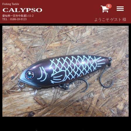
Fishing Tackle
Menu
0
CALYPSO
愛知県一宮市中島通5-11-2
ようこそ ゲスト 様
TEL：0586-59-9123