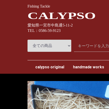
Fishing Tackle
CALYPSO
愛知県一宮市中島通5-11-2
TEL：0586-59-9123
calypso original
handmade works
スプリームスタイル
ナオクラフト
カミヤクラフト
わたらせ樹脂工房