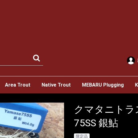
Area Trout
Native Trout
MEBARU Plugging
K
クマタニトラスト
75SS 銀鮎
限定品