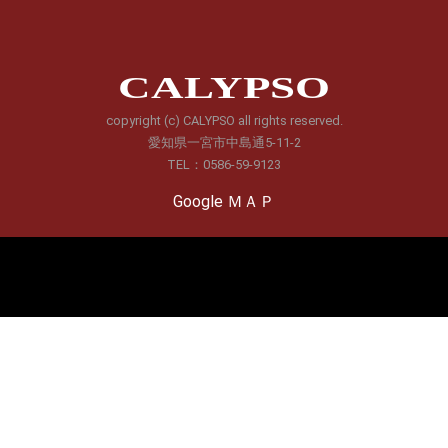
CALYPSO
copyright (c) CALYPSO all rights reserved.
愛知県一宮市中島通5-11-2
TEL：0586-59-9123
Google ＭＡＰ