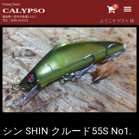
Fishing Tackle
Menu
0
CALYPSO
愛知県一宮市中島通5-11-2
ようこそ ゲスト 様
TEL：0586-59-9123
シン SHIN クルード55S No1.