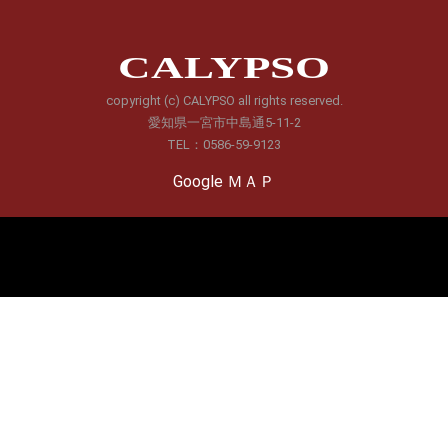
CALYPSO
copyright (c) CALYPSO all rights reserved.
愛知県一宮市中島通5-11-2
TEL：0586-59-9123
Google ＭＡＰ