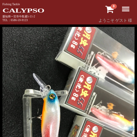
Fishing Tackle
Menu
0
CALYPSO
愛知県一宮市中島通5-11-2
ようこそ ゲスト 様
TEL：0586-59-9123