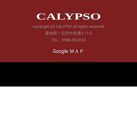
CALYPSO
copyright (c) CALYPSO all rights reserved.
愛知県一宮市中島通5-11-2
TEL：0586-59-9123
Google ＭＡＰ