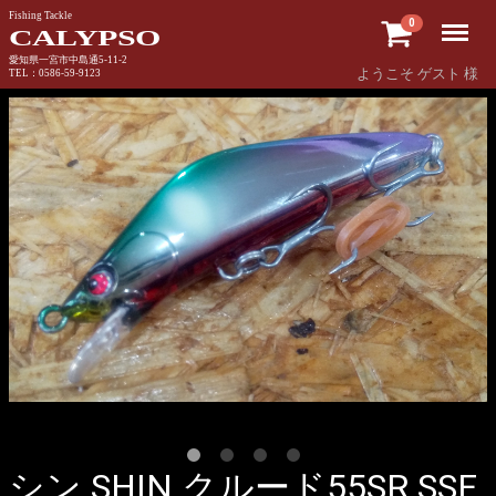
Fishing Tackle
Menu
0
CALYPSO
愛知県一宮市中島通5-11-2
ようこそ ゲスト 様
TEL：0586-59-9123
シン SHIN クルード55SR SSF